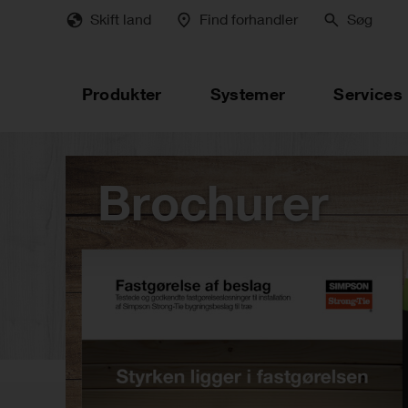
Skip
Skift land
Find forhandler
Søg
to
main
content
Produkter
Systemer
Services
Brochurer