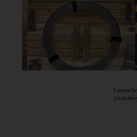
I vores b
produktny