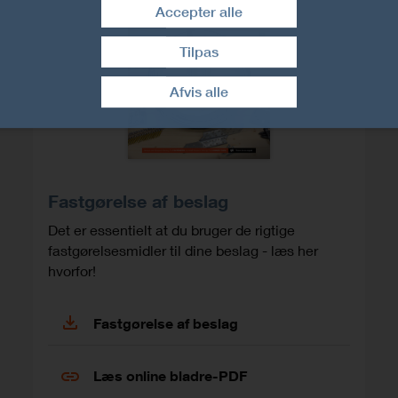
Accepter alle
Tilpas
Træk samtykke tilbage
Afvis alle
Fastgørelse af beslag
Det er essentielt at du bruger de rigtige
fastgørelsesmidler til dine beslag - læs her
hvorfor!
Fastgørelse af beslag
Læs online bladre-PDF