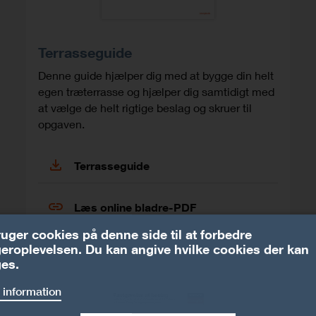
Terrasseguide
Denne guide hjælper dig med at bygge din helt
egen træterrasse og hjælper dig samtidigt med
at vælge de helt rigtige beslag og skruer til
opgaven.
Terrasseguide
Læs online bladre-PDF
ruger cookies på denne side til at forbedre
eroplevelsen. Du kan angive hvilke cookies der kan
es.
 information