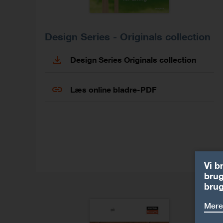
Design Series - Originals collection
Design Series Originals collection
Læs online bladre-PDF
Vi b
brug
brug
Mere