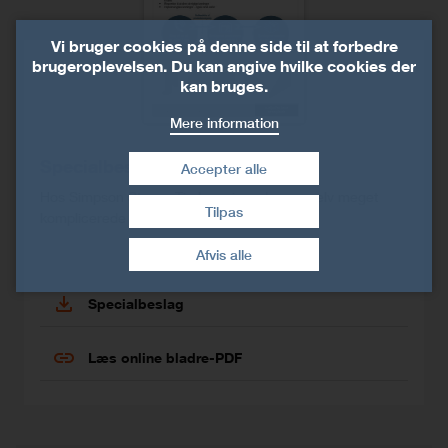
Vi bruger cookies på denne side til at forbedre
brugeroplevelsen. Du kan angive hvilke cookies der
kan bruges.
Mere information
Specialbeslag
Accepter alle
Hos Simpson Strong-Tie kan vi producere selv meget
Tilpas
komplicerede specialprodukter lynhurtigt.
Træk samtykke tilbage
Afvis alle
Specialbeslag
Læs online bladre-PDF