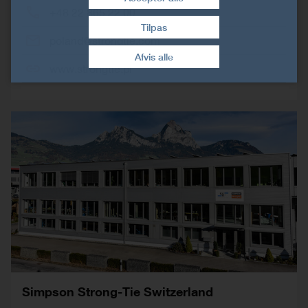
+48 22 865 22 00
Tilpas
Træk samtykke tilbage
poland@strongtie.com
Afvis alle
www.strongtie.pl
Simpson Strong-Tie Switzerland