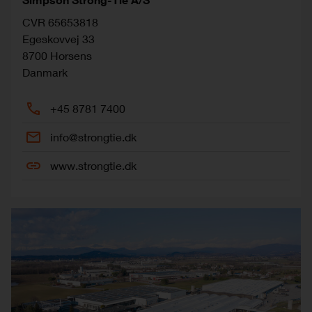
CVR 65653818
Egeskovvej 33
8700
Horsens
Danmark
+45 8781 7400
info@strongtie.dk
www.strongtie.dk