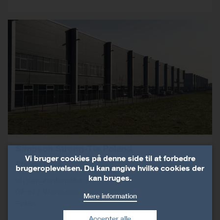
Simpson Strong-Tie Poland
Vi bruger cookies på denne side til at forbedre
Etanco P.S.A.
brugeroplevelsen. Du kan angive hvilke cookies der
kan bruges.
ul. Karczunkowska 42
02-871
Warszawa
Mere information
Polen
Accepter alle