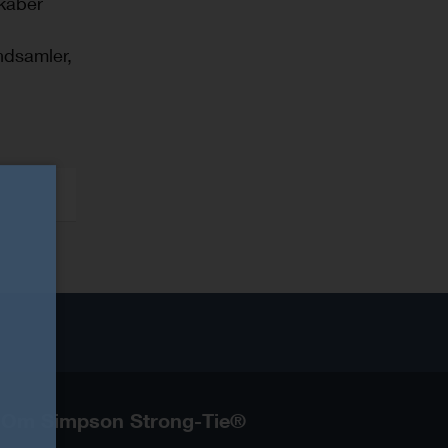
kaber
indsamler,
Om Simpson Strong-Tie®