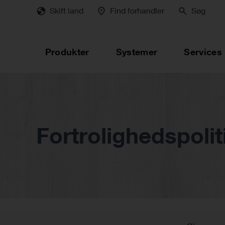
Skip
Skift land
Find forhandler
Søg
to
main
content
Produkter
Systemer
Services
Fortrolighedspolit