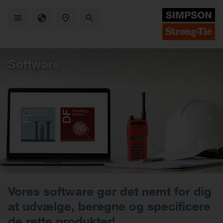
Skip
to
main
content
Software
Vores software gør det nemt for dig
at udvælge, beregne og specificere
de rette produkter!