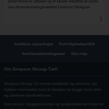
Solid Wood er udfaset og er blevet erstattet af vores
nye dimensioneringsværktøj Fastener Designer.
Juridiske oplysninger
Fortrolighedspolitik
Samhandelsbetingelser
Site map
Om Simpson Strong-Tie®
Simpson Strong-Tie leverer produkter og services, der
hjælper mennesker med at designe og bygge mere sikre
og stærkere konstruktioner.
Som pioner i byggebranchen og verdensførende inden for