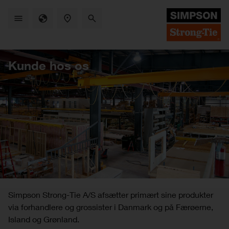
Skip
to
main
content
Kunde hos os
Simpson Strong-Tie A/S afsætter primært sine produkter
via forhandlere og grossister i Danmark og på Færøerne,
Island og Grønland.