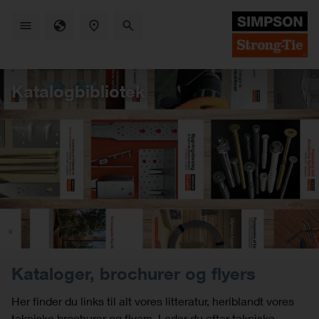
Skip
to
main
content
Katalogbibliotek
Kataloger, brochurer og flyers
Her finder du links til alt vores litteratur, heriblandt vores
tekniske brochurer og flyers. Leder du efter tekniske