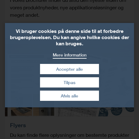
vores produktnyheder, nye applikationsløsninger og
meget andet.
Vi bruger cookies på denne side til at forbedre
brugeroplevelsen. Du kan angive hvilke cookies der
kan bruges.
Mere information
Accepter alle
Tilpas
Træk samtykke tilbage
Afvis alle
Flyers
Du kan finde flere oplysninger om bestemte produkter