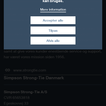
kan bruges.
Simpson Strong-Tie leverer produkter og services, der
Mere information
hjælper mennesker med at designe og bygge mere sikre
og stærkere konstruktioner.
Accepter alle
Som pioner i byggebranchen og verdensførende inden for
Tilpas
strukturelle løsninger har vi en uovertruffen passion for
Træk samtykke tilbage
problemløsning gennem innovation. Vores engagement i
Afvis alle
at udvikle stadig bedre byggeprodukter og teknologier
samt at give vores kunder enestående service og support,
har været vores mission siden 1956.
www.strongtie.com
Simpson Strong-Tie Danmark
Simpson Strong-Tie A/S
CVR 65653818
Egeskovvej 33