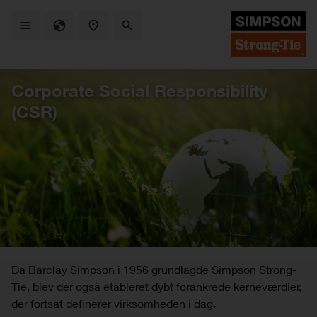
Skip
to
main
content
Corporate Social Responsibility
(CSR)
Da Barclay Simpson i 1956 grundlagde Simpson Strong-
Tie, blev der også etableret dybt forankrede kerneværdier,
der fortsat definerer virksomheden i dag.