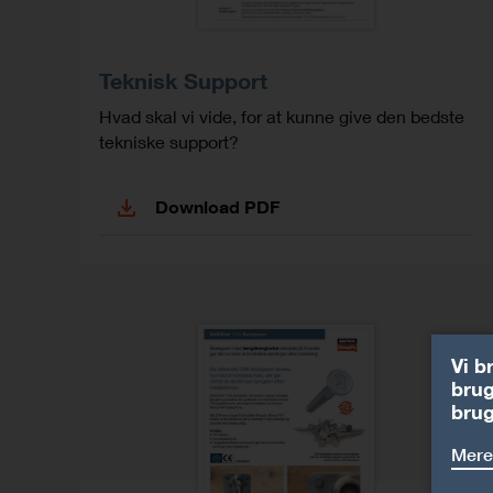
Teknisk Support
Hvad skal vi vide, for at kunne give den bedste
tekniske support?
Download PDF
Vi b
brug
brug
Mere