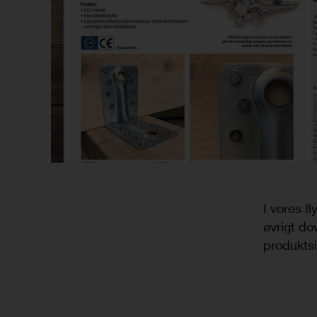
I vores f
øvrigt do
produktsi