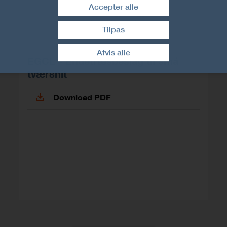
Accepter alle
Tilpas
Træk samtykke tilbage
Afvis alle
EGCL - Endetræsbeslag til små
tværsnit
Download PDF