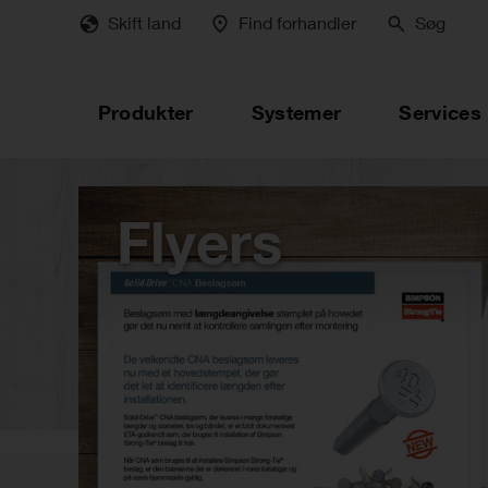
Skip
Skift land
Find forhandler
Søg
to
main
content
Produkter
Systemer
Services
Flyers