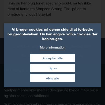
Hvis du har brug for et special produkt, så tøv ikke
med at kontakte Simpson Strong-Tie - på dette
område er vi også stærke!
Vi bruger cookies på denne side til at forbedre
brugeroplevelsen. Du kan angive hvilke cookies der
kan bruges.
Juridiske oplysninger
Fortrolighedspolitik
Mere information
Samhandelsbetingelser
Site map
Accepter alle
Tilpas
Om Simpson Strong-Tie®
Træk samtykke tilbage
Afvis alle
Simpson Strong-Tie leverer produkter og services, der
hjælper mennesker med at designe og bygge mere sikre
og stærkere konstruktioner.
Som pioner i byggebranchen og verdensførende inden for