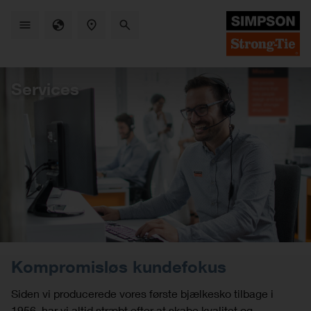
Skip
to
main
content
Services
Kompromisløs kundefokus
Siden vi producerede vores første bjælkesko tilbage i
1956, har vi altid stræbt efter at skabe kvalitet og