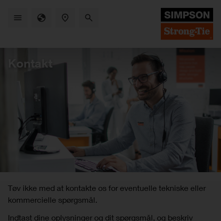
Skip
to
main
content
Kontakt
Tøv ikke med at kontakte os for eventuelle tekniske eller
kommercielle spørgsmål.
Indtast dine oplysninger og dit spørgsmål, og beskriv