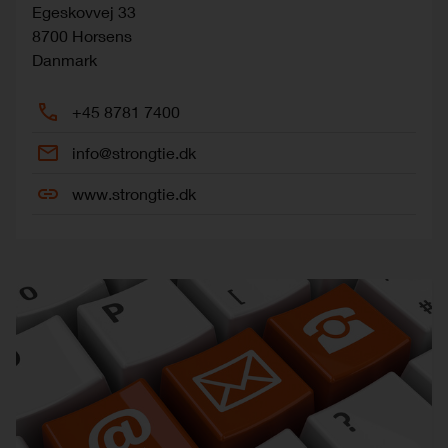
Egeskovvej 33
8700
Horsens
Danmark
+45 8781 7400
info@strongtie.dk
www.strongtie.dk