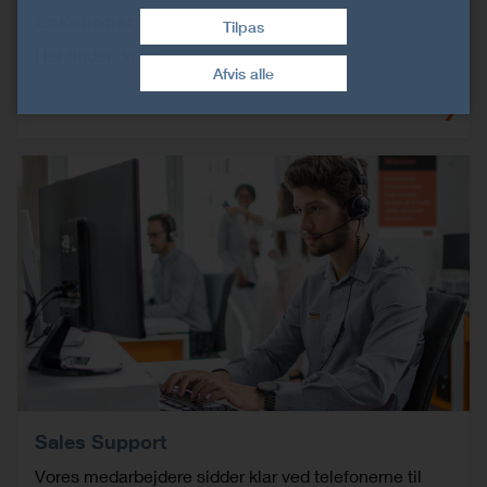
Lokationer
Tilpas
Træk samtykke tilbage
Her finder du os.
Afvis alle
Sales Support
Vores medarbejdere sidder klar ved telefonerne til