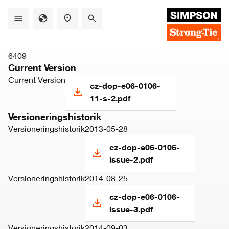
Skip
to
main
content
6409
Current Version
Current Version
cz-dop-e06-0106-
11-s-2.pdf
Versioneringshistorik
Versioneringshistorik
2013-05-28
cz-dop-e06-0106-
issue-2.pdf
Versioneringshistorik
2014-08-25
cz-dop-e06-0106-
issue-3.pdf
Versioneringshistorik
2014-09-03