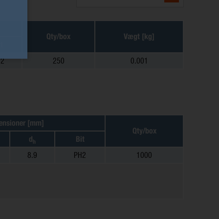
Qty/box
Vægt [kg]
t
H2
250
0.001
ensioner [mm]
Qty/box
d
Bit
h
8.9
PH2
1000