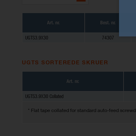
Art. nr.
Best. nr.
UGTS3.9X30
74307
UGTS SORTEREDE SKRUER
Art. nr.
UGTS3.9X30 Collated
* Flat tape collated for standard auto-feed screwd