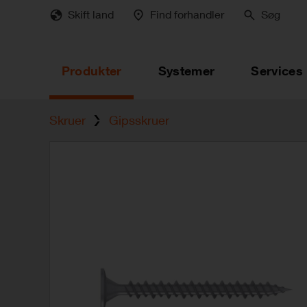
Skip
Skift land
Find forhandler
Søg
to
main
content
Produkter
Systemer
Services
Skruer
Gipsskruer