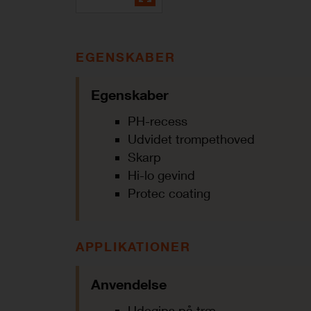
EGENSKABER
Egenskaber
PH-recess
Udvidet trompethoved
Skarp
Hi-lo gevind
Protec coating
APPLIKATIONER
Anvendelse
Udegips på træ