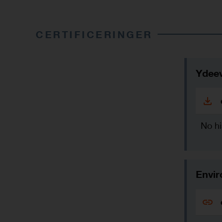
CERTIFICERINGER
Ydeev
No hi
Envir