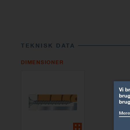
TEKNISK DATA
DIMENSIONER
Vi b
brug
brug
Mere