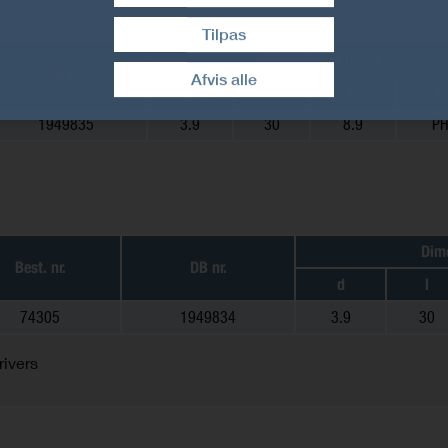
Tilpas
Træk samtykke tilbage
Dimensioner [mm]
DB nr.
Afvis alle
d
l
d
Bi
h
1949835
3.9
30
8.9
P
Dim
Best. nr.
DB nr.
d
l
74305
1949834
3.9
30
rivers