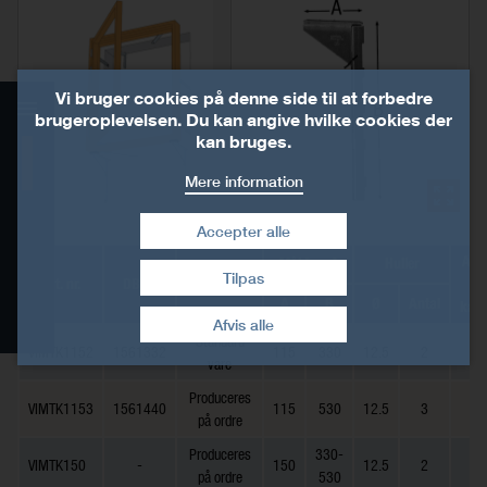
Vi bruger cookies på denne side til at forbedre
brugeroplevelsen. Du kan angive hvilke cookies der
kan bruges.
Produktinformationer
Mere information
Teknisk data
Accepter alle
Anta
Mål [mm]
Huller
Installation
Tilpas
Art. nr.
DB nr.
Beskrivelse
pr.
Træk samtykke tilbage
A
B
Ø
Antal
kas
Downloads
Afvis alle
Standard
VIMTK1152
1561332
115
330
12.5
2
10
vare
Produceres
VIMTK1153
1561440
115
530
12.5
3
10
på ordre
Produceres
330-
VIMTK150
-
150
12.5
2
-
på ordre
530