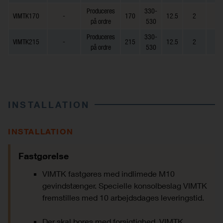
Produceres
330-
VIMTK170
-
170
12.5
2
-
på ordre
530
Produceres
330-
VIMTK215
-
215
12.5
2
-
på ordre
530
INSTALLATION
INSTALLATION
Fastgørelse
VIMTK fastgøres med indlimede M10
gevindstænger. Specielle konsolbeslag VIMTK
fremstilles med 10 arbejdsdages leveringstid.
Der skal bores med forsigtighed. VIMTK