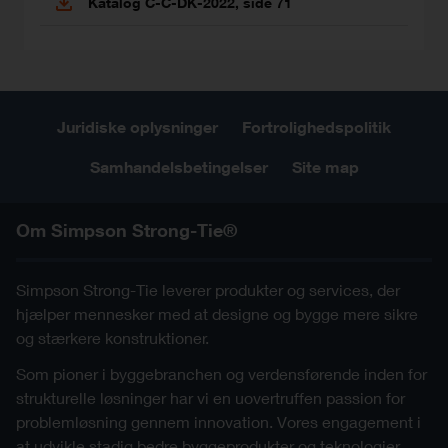
Katalog C-C-DK-2022, side 71
Juridiske oplysninger
Fortrolighedspolitik
Samhandelsbetingelser
Site map
Om Simpson Strong-Tie®
Simpson Strong-Tie leverer produkter og services, der
hjælper mennesker med at designe og bygge mere sikre
og stærkere konstruktioner.
Som pioner i byggebranchen og verdensførende inden for
strukturelle løsninger har vi en uovertruffen passion for
problemløsning gennem innovation. Vores engagement i
at udvikle stadig bedre byggeprodukter og teknologier