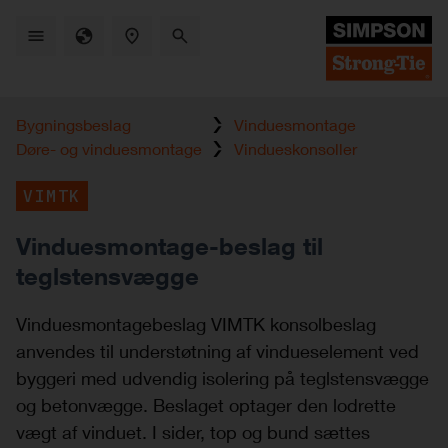
Skip
to
main
content
Bygningsbeslag
Vinduesmontage
Døre- og vinduesmontage
Vindueskonsoller
VIMTK
Vinduesmontage-beslag til
teglstensvægge
Vinduesmontagebeslag VIMTK konsolbeslag
anvendes til understøtning af vindueselement ved
byggeri med udvendig isolering på teglstensvægge
og betonvægge. Beslaget optager den lodrette
vægt af vinduet. I sider, top og bund sættes