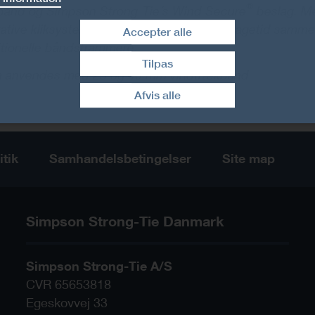
®
bånd og Simpson Strong-Tie´s Wind Secure
beslag. M
vative kliksystem spares nemt meget montagetid samme
Accepter alle
itionelle båndstrammere.
Tilpas
 anvendes med 25 og 40 mm vindtrækbånd
Træk samtykke tilbage
Afvis alle
itik
Samhandelsbetingelser
Site map
Simpson Strong-Tie Danmark
Simpson Strong-Tie A/S
CVR 65653818
Egeskovvej 33