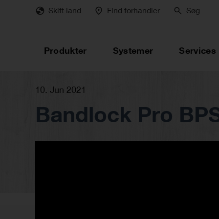
Skip
Skift land
Find forhandler
Søg
to
main
content
Produkter
Systemer
Services
10. Jun 2021
Bandlock Pro BP