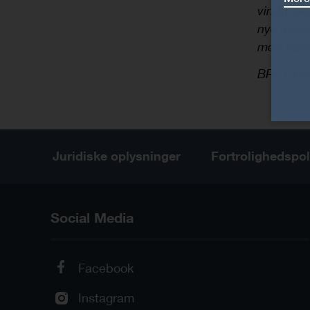
vindtræk
nye inno
med trad
BPST kan
Juridiske oplysninger
Fortrolighedspol
Social Media
Facebook
Instagram