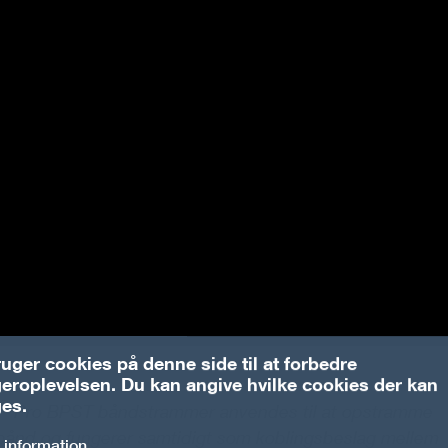
ruger cookies på denne side til at forbedre
eroplevelsen. Du kan angive hvilke cookies der kan
es.
®
Pro BPST båndstrammer anvendes til at opstramme
bånd og fungerer samtidigt som koblingsbeslag mellem
 information