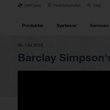
Skip
Skift land
Find forhandler
Søg
to
main
content
Produkter
Systemer
Services
06. Okt 2016
Barclay Simpson's