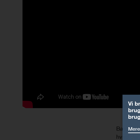
Vi b
brug
brug
Barclay S
Mere
hvad der 