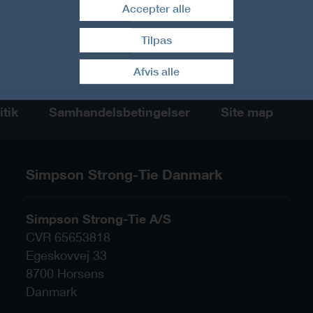
Accepter alle
 der hjælper med at gøre arbejdet sjovere og at tjene et 
Tilpas
Træk samtykke tilbage
Afvis alle
itik
Samhandelsbetingelser
Site map
Simpson Strong-Tie Danmark
Simpson Strong-Tie A/S
CVR 65653818
Egeskovvej 33
8700
Horsens
Danmark