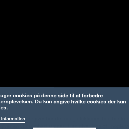
ruger cookies på denne side til at forbedre
eroplevelsen. Du kan angive hvilke cookies der kan
es.
impson videregiver her de mange lektioner, han har lær
 information
giver en virksomhed succes. Han giver indsigt i nogle v