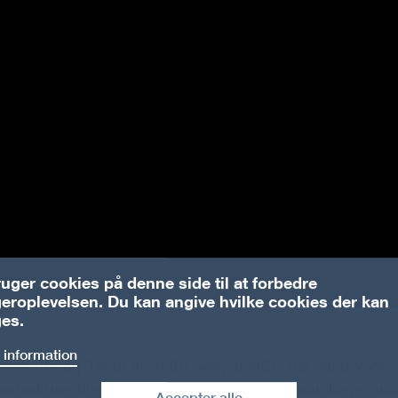
ruger cookies på denne side til at forbedre
eroplevelsen. Du kan angive hvilke cookies der kan
es.
 information
on Strong-Tie er vi stolte over, at NCC har valgt vores
ionsskruer til en række CLT og massivtræ samlinger, un
Accepter alle