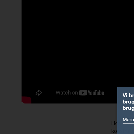
Vi b
brug
brug
Mere
Hos Simps
konstrukt