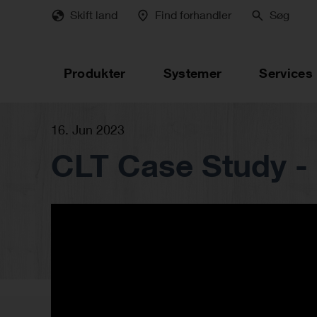
Skip
Skift land
Find forhandler
Søg
to
main
content
Produkter
Systemer
Services
16. Jun 2023
CLT Case Study -