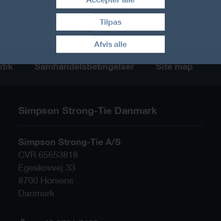
t af det nye Cobot Hub i Odense.
Tilpas
Træk samtykke tilbage
Afvis alle
itik
Samhandelsbetingelser
Site map
Simpson Strong-Tie Danmark
Simpson Strong-Tie A/S
CVR 65653818
Egeskovvej 33
8700
Horsens
Danmark