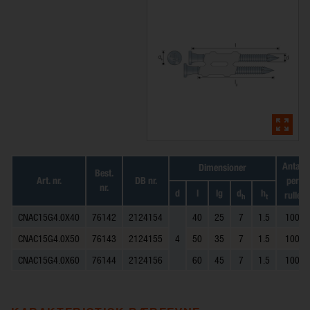
Antal
Dimensioner
Best.
Art. nr.
DB nr.
per
nr.
d
l
lg
d
h
rulle
h
t
CNAC15G4.0X40
76142
2124154
40
25
7
1.5
100
CNAC15G4.0X50
76143
2124155
4
50
35
7
1.5
100
CNAC15G4.0X60
76144
2124156
60
45
7
1.5
100