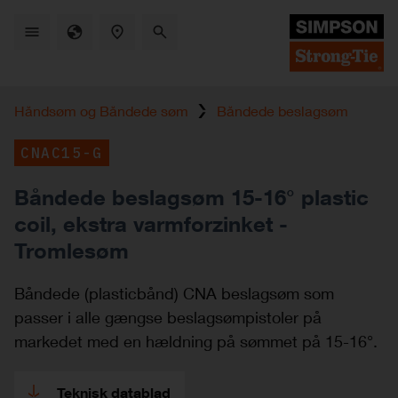
Skip
to
main
content
Håndsøm og Båndede søm
Båndede beslagsøm
CNAC15-G
Båndede beslagsøm 15-16° plastic
coil, ekstra varmforzinket -
Tromlesøm
Båndede (plasticbånd) CNA beslagsøm som
passer i alle gængse beslagsømpistoler på
markedet med en hældning på sømmet på 15-16°.
Teknisk datablad