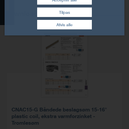
Teknisk data
Downloads
Tilpas
Træk samtykke tilbage
Downloads
Afvis alle
CNAC15-G Båndede beslagsøm 15-16°
plastic coil, ekstra varmforzinket -
Tromlesøm