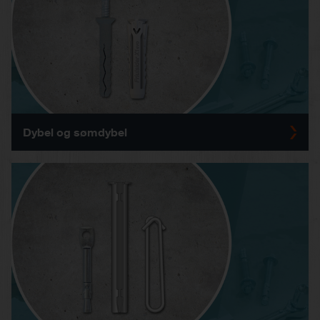
Dybel og sømdybel