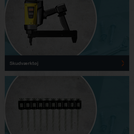
Skudværktøj