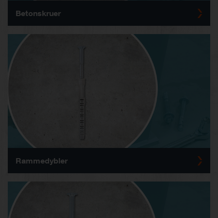
Betonskruer
Rammedybler