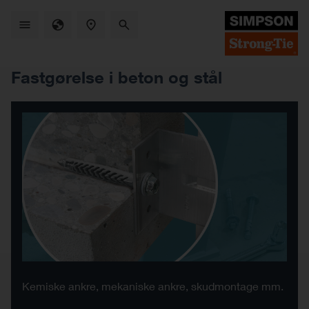
Skip
to
main
content
Fastgørelse i beton og stål
Kemiske ankre, mekaniske ankre, skudmontage mm.