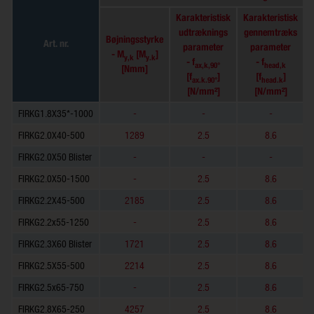
Karakteristisk
Karakteristisk
udtræknings
gennemtræks
Bøjningsstyrke
Art. nr.
parameter
parameter
- M
[M
]
y,k
y.k
- f
- f
ax,k,90°
head,k
[Nmm]
[f
]
[f
]
ax.k.90°
head.k
[N/mm²]
[N/mm²]
FIRKG1.8X35*-1000
-
-
-
FIRKG2.0X40-500
1289
2.5
8.6
FIRKG2.0X50 Blister
-
-
-
FIRKG2.0X50-1500
-
2.5
8.6
FIRKG2.2X45-500
2185
2.5
8.6
FIRKG2.2x55-1250
-
2.5
8.6
FIRKG2.3X60 Blister
1721
2.5
8.6
FIRKG2.5X55-500
2214
2.5
8.6
FIRKG2.5x65-750
-
2.5
8.6
FIRKG2.8X65-250
4257
2.5
8.6