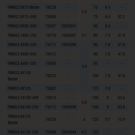
FIRKG2.8X75 Blister
78228
-
75
6.4
-
-
2.8
FIRKG2.8X75-500
75604
-
75
6.4
32.2
1
FIRKG2.8X90-500
75587
2055941
90
6.4
-
-
FIRKG3.1X80-250
74710
1950597
3.1
80
7.3
41.9
1
FIRKG3.4X90-250
74711
1950598
90
7.8
47.8
1
FIRKG3.4X90-645
75012
-
90
7.8
47.8
1
FIRKG3.4x95-250
75605
-
95
-
-
-
3.4
FIRKG3.4X100
78223
-
100
7.8
47.8
1
Blister
FIRKG3.4X125
75802
-
125
7.8
-
-
FIRKG3.7X100-490
75013
-
100
9
63.6
1.
3.8
FIRKG3.8X100-250
74712
1950599
100
9
63.6
1.
FIRKG4.0X125
78234
-
4
125
9.7
73.9
1.
Blister
FIRKG4.2x125-150
75590
2055944
4.2
125
-
-
-