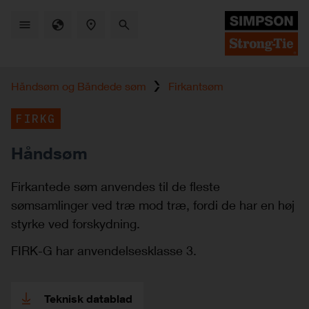
Skip
to
main
content
Håndsøm og Båndede søm
Firkantsøm
FIRKG
Håndsøm
Firkantede søm anvendes til de fleste
sømsamlinger ved træ mod træ, fordi de har en høj
styrke ved forskydning.
FIRK-G har anvendelsesklasse 3.
Teknisk datablad