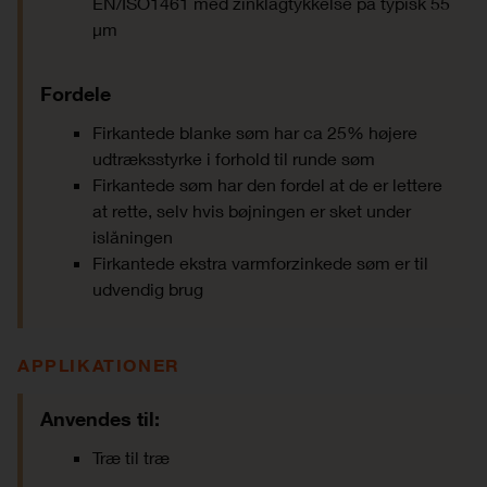
EN/ISO1461 med zinklagtykkelse på typisk 55
μm
Fordele
Firkantede blanke søm har ca 25% højere
udtræksstyrke i forhold til runde søm
Firkantede søm har den fordel at de er lettere
at rette, selv hvis bøjningen er sket under
islåningen
Firkantede ekstra varmforzinkede søm er til
udvendig brug
APPLIKATIONER
Anvendes til:
Træ til træ