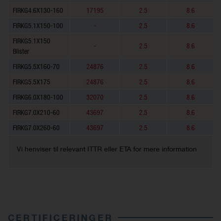
FIRKG4.6X130-160
17195
2.5
8.6
FIRKG5.1X150-100
-
2.5
8.6
FIRKG5.1X150
-
2.5
8.6
Blister
FIRKG5.5X160-70
24876
2.5
8.6
FIRKG5.5X175
24876
2.5
8.6
FIRKG6.0X180-100
32070
2.5
8.6
FIRKG7.0X210-60
43697
2.5
8.6
FIRKG7.0X260-60
43697
2.5
8.6
Vi henviser til relevant ITTR eller ETA for mere information
CERTIFICERINGER