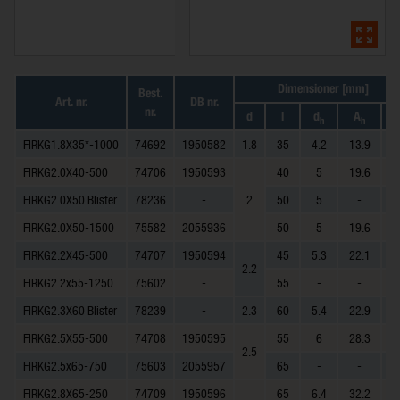
Dimensioner [mm]
Best.
Art. nr.
DB nr.
nr.
d
l
d
A
h
h
h
FIRKG1.8X35*-1000
74692
1950582
1.8
35
4.2
13.9
0.
FIRKG2.0X40-500
74706
1950593
40
5
19.6
0.
FIRKG2.0X50 Blister
78236
-
2
50
5
-
-
FIRKG2.0X50-1500
75582
2055936
50
5
19.6
0.
FIRKG2.2X45-500
74707
1950594
45
5.3
22.1
0.
2.2
FIRKG2.2x55-1250
75602
-
55
-
-
-
FIRKG2.3X60 Blister
78239
-
2.3
60
5.4
22.9
0.
FIRKG2.5X55-500
74708
1950595
55
6
28.3
0.
2.5
FIRKG2.5x65-750
75603
2055957
65
-
-
-
FIRKG2.8X65-250
74709
1950596
65
6.4
32.2
1