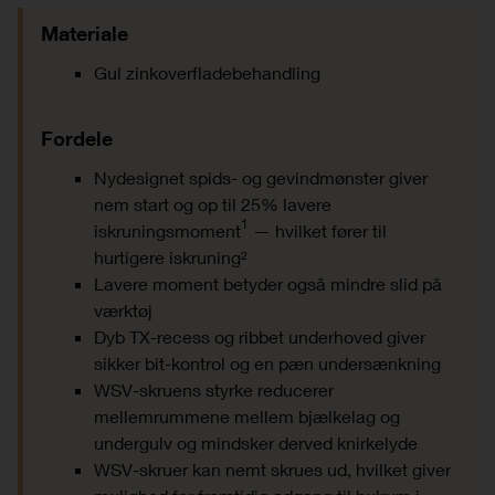
Materiale
Gul zinkoverfladebehandling
Fordele
Nydesignet spids- og gevindmønster giver
nem start og op til 25% lavere
1
iskruningsmoment
— hvilket fører til
hurtigere iskruning²
Lavere moment betyder også mindre slid på
værktøj
Dyb TX-recess og ribbet underhoved giver
sikker bit-kontrol og en pæn undersænkning
WSV-skruens styrke reducerer
mellemrummene mellem bjælkelag og
undergulv og mindsker derved knirkelyde
WSV-skruer kan nemt skrues ud, hvilket giver