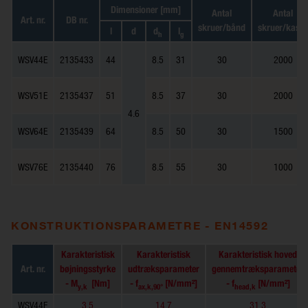
Dimensioner [mm]
Antal
Antal
Art. nr.
DB nr.
skruer/bånd
skruer/kasse
l
d
d
l
h
g
WSV44E
2135433
44
8.5
31
30
2000
WSV51E
2135437
51
8.5
37
30
2000
4.6
WSV64E
2135439
64
8.5
50
30
1500
WSV76E
2135440
76
8.5
55
30
1000
KONSTRUKTIONSPARAMETRE - EN14592
Karakteristisk
Karakteristisk
Karakteristisk hoved
Art. nr.
bøjningsstyrke
udtræksparameter
gennemtræksparameter
- M
[Nm]
- f
[N/mm²]
- f
[N/mm²]
y,k
ax,k,90°
head,k
WSV44E
3.5
14.7
31.3