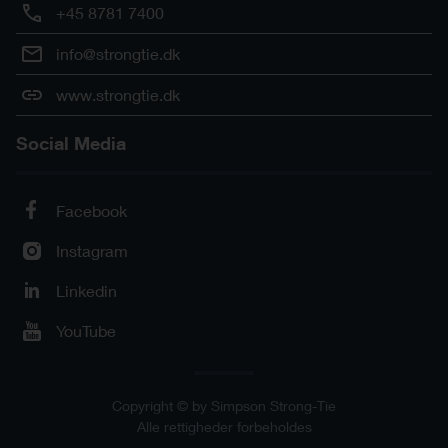
f-wsv76e-3d-cad-mult-prod.skp
SKP
+45 8781 7400
f-wsv76e-3d-cad-mult-prod.stl
STL
info@strongtie.dk
www.strongtie.dk
Social Media
Facebook
Instagram
Linkedin
YouTube
Copyright © by Simpson Strong-Tie
Alle rettigheder forbeholdes