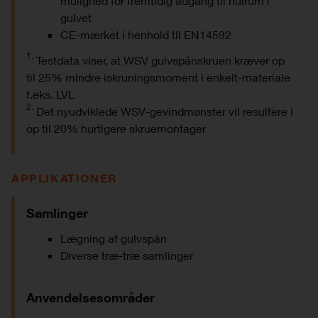
mulighed for fremtidig adgang til hulrum i
gulvet
CE-mærket i henhold til EN14592
1.
Testdata viser, at WSV gulvspånskruen kræver op
til 25% mindre iskruningsmoment i enkelt-materiale
f.eks. LVL
2.
Det nyudviklede WSV-gevindmønster vil resultere i
op til 20% hurtigere skruemontager
APPLIKATIONER
Samlinger
Lægning af gulvspån
Diverse træ-træ samlinger
Anvendelsesområder