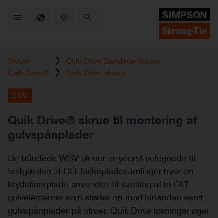
Skip
to
main
content
Skruer
Quik Drive Båndede Skruer
Quik Drive®
Quik Drive skruer
WSV
Quik Drive® skrue til montering af
gulvspånplader
De båndede WSV skruer er yderst velegnede til
fastgørelse af CLT laskepladesamlinger hvor en
krydsfinerplade anvendes til samling af to CLT
gulvelementer som støder op mod hinanden samt
gulvspånplader på strøer. Quik Drive løsninger øger