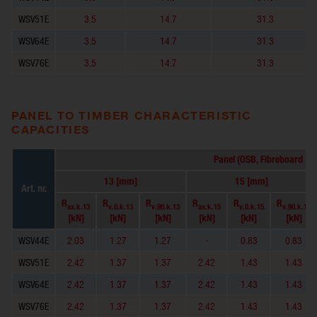
WSV51E
3.5
14.7
31.3
WSV64E
3.5
14.7
31.3
WSV76E
3.5
14.7
31.3
PANEL TO TIMBER CHARACTERISTIC
CAPACITIES
Panel (OSB, Fibreboard ρ
k
13 [mm]
15 [mm]
Art. nr.
R
R
R
R
R
R
ax.k.13
v.0.k.13
v.90.k.13
ax.k.15
v.0.k.15
v.90.k.15
[kN]
[kN]
[kN]
[kN]
[kN]
[kN]
WSV44E
2.03
1.27
1.27
-
0.83
0.83
WSV51E
2.42
1.37
1.37
2.42
1.43
1.43
WSV64E
2.42
1.37
1.37
2.42
1.43
1.43
WSV76E
2.42
1.37
1.37
2.42
1.43
1.43