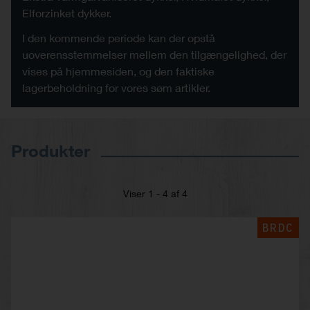
Elforzinket dykker.
I den kommende periode kan der opstå
uoverensstemmelser mellem den tilgængelighed, der
vises på hjemmesiden, og den faktiske
lagerbeholdning for vores søm artikler.
Produkter
Viser 1 - 4 af 4
BRDC