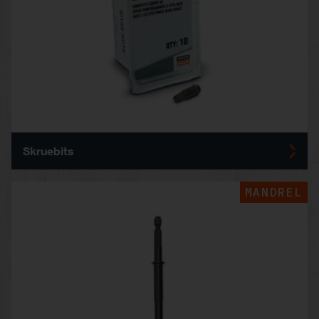
Skruebits
MANDREL