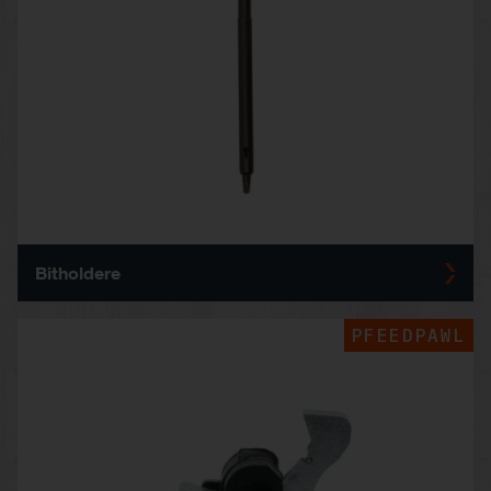
Bitholdere
PFEEDPAWL