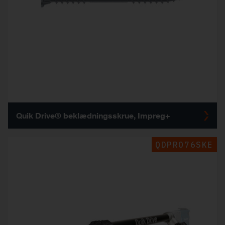
Quik Drive® beklædningsskrue, Impreg+
QDPRO76SKE