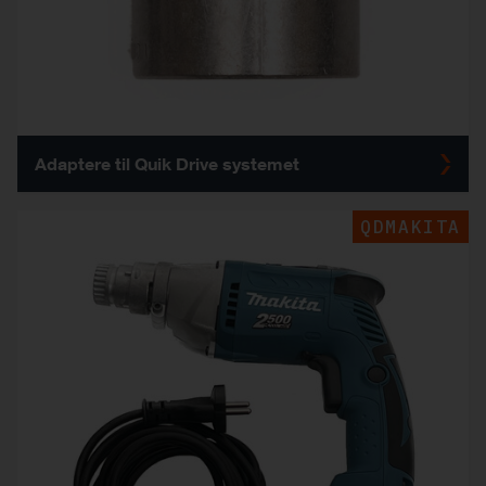
Adaptere til Quik Drive systemet
QDMAKITA