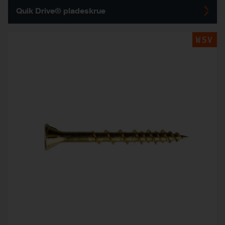
Quik Drive® pladeskrue
WSV