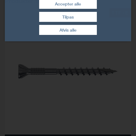
Produkter til denne løsning:
Accepter alle
TTF-E
Tilpas
Træk samtykke tilbage
Afvis alle