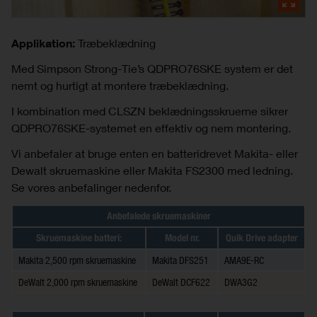
Applikation:
Træbeklædning
Med Simpson Strong-Tie’s QDPRO76SKE system er det
nemt og hurtigt at montere træbeklædning.
I kombination med CLSZN beklædningsskruerne sikrer
QDPRO76SKE-systemet en effektiv og nem montering.
Vi anbefaler at bruge enten en batteridrevet Makita- eller
Dewalt skruemaskine eller Makita FS2300 med ledning.
Se vores anbefalinger nedenfor.
Anbefalede skruemaskiner
Skruemaskine batteri:
Model nr.
Quik Drive adapter
Makita 2,500 rpm skruemaskine
Makita DFS251
AMA9E-RC
DeWalt 2,000 rpm skruemaskine
DeWalt DCF622
DWA3G2