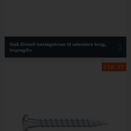
Quik Drive® beslagskruer til udendørs brug,
Impreg®+
CSA-ST