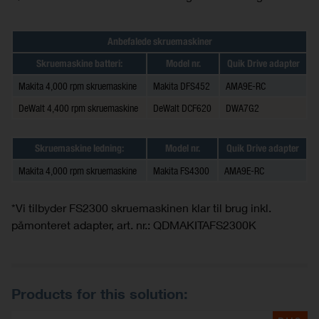
Anbefalede skruemaskiner
Skruemaskine batteri:
Model nr.
Quik Drive adapter
Makita 4,000 rpm skruemaskine
Makita DFS452
AMA9E-RC
DeWalt 4,400 rpm skruemaskine
DeWalt DCF620
DWA7G2
Skruemaskine ledning:
Model nr.
Quik Drive adapter
Makita 4,000 rpm skruemaskine
Makita FS4300
AMA9E-RC
*Vi tilbyder FS2300 skruemaskinen klar til brug inkl.
påmonteret adapter, art. nr.: QDMAKITAFS2300K
Products for this solution: