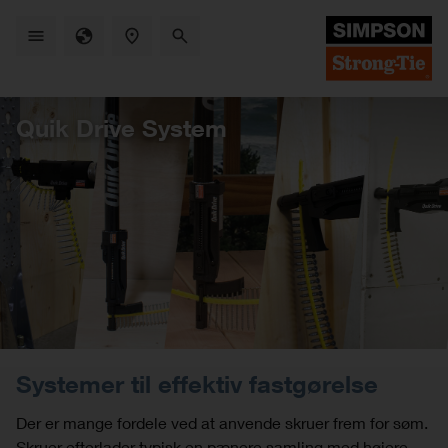
Skip
to
main
content
Quik Drive System
Systemer til effektiv fastgørelse
Der er mange fordele ved at anvende skruer frem for søm.
Skruer efterlader typisk en pænere samling med højere