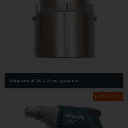
Adaptere til Quik Drive systemet
QDMAKITA