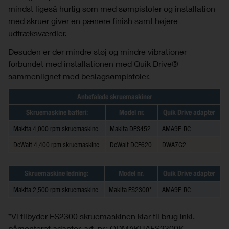
mindst ligeså hurtig som med sømpistoler og installation
med skruer giver en pænere finish samt højere
udtræksværdier.
Desuden er der mindre støj og mindre vibrationer
forbundet med installationen med Quik Drive®
sammenlignet med beslagsømpistoler.
Anbefalede skruemaskiner
Skruemaskine batteri:
Model nr.
Quik Drive adapter
Makita 4,000 rpm skruemaskine
Makita DFS452
AMA9E-RC
DeWalt 4,400 rpm skruemaskine
DeWalt DCF620
DWA7G2
Skruemaskine ledning:
Model nr.
Quik Drive adapter
Makita 2,500 rpm skruemaskine
Makita FS2300*
AMA9E-RC
*Vi tilbyder FS2300 skruemaskinen klar til brug inkl.
påmonteret adapter, art. nr.: QDMAKITAFS2300K