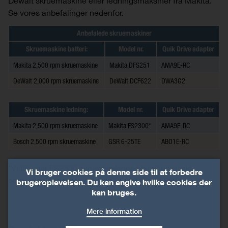
Dewalt skruemaskine eller ledningsmaksiner fra Makita.
Se vores anbefalinger nedenfor.
Anbefalede skruemaskiner
Skruemaskine batteri:
Model nr.
Quik Drive adapter
Makita 2,500 rpm skruemaskine
Makita DFS251
AMA9E-RC
DeWalt 2,000 rpm skruemaskine
DeWalt DCF622
DWA3G2
Skruemaskine ledning:
Model nr.
Quik Drive adapter
Makita 2,500 rpm skruemaskine
Makita FS2300*
AMA9E-RC
Bosch 2,500 rpm skruemaskine
GSR 6-25TE
ABO1E-RC
*Vi tilbyder FS2300 skruemaskinen klar til brug inkl.
Vi bruger cookies på denne side til at forbedre
påmonteret adapter, art. nr.: QDMAKITAFS2300K
brugeroplevelsen. Du kan angive hvilke cookies der
kan bruges.
Mere information