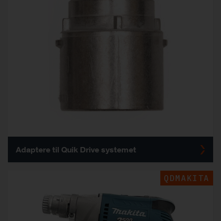
Adaptere til Quik Drive systemet
QDMAKITA