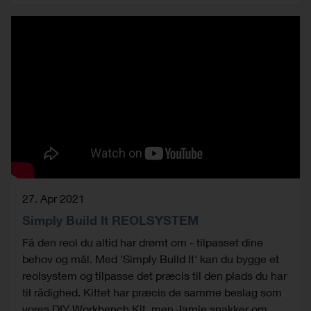
27. Apr 2021
Simply Build It REOLSYSTEM
Få den reol du altid har drømt om - tilpasset dine
behov og mål. Med 'Simply Build It' kan du bygge et
reolsystem og tilpasse det præcis til den plads du har
til rådighed. Kittet har præcis de samme beslag som
vores DIY Workbench Kit, men Jamie snakker om