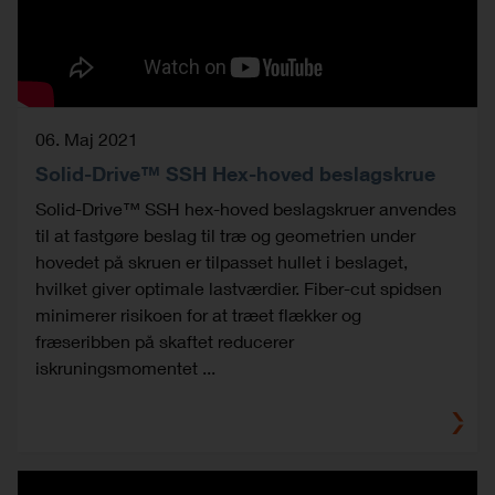
06. Maj 2021
Solid-Drive™ SSH Hex-hoved beslagskrue
Solid-Drive™ SSH hex-hoved beslagskruer anvendes
til at fastgøre beslag til træ og geometrien under
hovedet på skruen er tilpasset hullet i beslaget,
hvilket giver optimale lastværdier. Fiber-cut spidsen
minimerer risikoen for at træet flækker og
fræseribben på skaftet reducerer
iskruningsmomentet ...