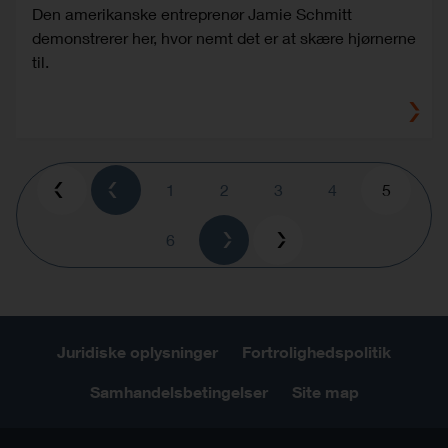
Den amerikanske entreprenør Jamie Schmitt
demonstrerer her, hvor nemt det er at skære hjørnerne
til.
Pagination
Page
1
Page
2
Page
3
Page
4
Current
5
page
Page
6
Juridiske oplysninger
Fortrolighedspolitik
Samhandelsbetingelser
Site map