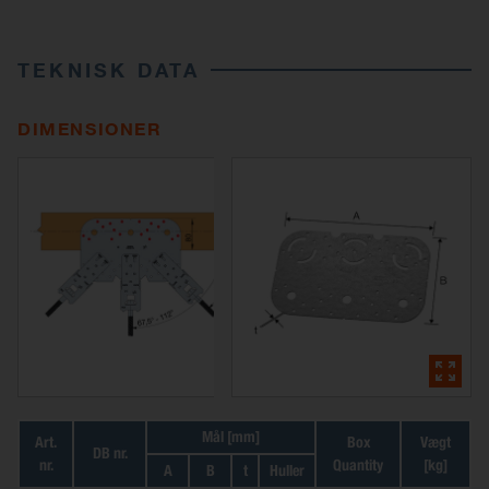
TEKNISK DATA
DIMENSIONER
Mål [mm]
Art.
Box
Vægt
DB nr.
nr.
Quantity
[kg]
A
B
t
Huller