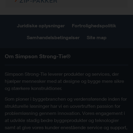
ZIP-PAKKER
c-wsp-3d-cad-mult-prod.ifc
IFC
c-wsp-2do-cad-mult-prod.pdf
PDF
c-wsp-3d-cad-mult-prod-
3D Revit
c-wsp-3d-cad-mult-prod.sat
2D
SAT
noholes.rfa
c-wsp-3d-cad-mult-prod.skp
SKP
c-wsp-3d-cad-mult-prod-
Juridiske oplysninger
Fortrolighedspolitik
2D DWG ZIP
IFC
noholes.ifc
c-wsp-3d-cad-mult-prod.stl
STL
Samhandelsbetingelser
Site map
DXF ZIP
c-wsp-3d-cad-mult-prod-
SAT
noholes.sat
PDF ZIP
Om Simpson Strong-Tie®
c-wsp-3d-cad-mult-prod-
SKP
noholes.skp
3D/3D forenklet
c-wsp-3d-cad-mult-prod-
STL
Simpson Strong-Tie leverer produkter og services, der
noholes.stl
IFC ZIP
hjælper mennesker med at designe og bygge mere sikre
og stærkere konstruktioner.
SAT ZIP
Som pioner i byggebranchen og verdensførende inden for
strukturelle løsninger har vi en uovertruffen passion for
SKP ZIP
problemløsning gennem innovation. Vores engagement i
at udvikle stadig bedre byggeprodukter og teknologier
STL ZIP
samt at give vores kunder enestående service og support,