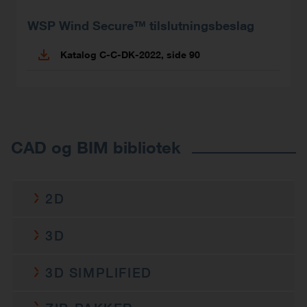
WSP Wind Secure™ tilslutningsbeslag
Katalog C-C-DK-2022, side 90
CAD og BIM bibliotek
2D
WSP
3D
c-wsp-2do-cad-mult-prod.dwg
2D DWG
WSP
3D SIMPLIFIED
c-wsp-2do-cad-mult-prod.rfa
2D Revit
c-wsp-3d-cad-mult-prod.rfa
3D Revit
c-wsp-2do-cad-mult-prod.dxf
DXF
WSP