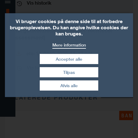
Vis historik
Produktinformationer
Vi bruger cookies på denne side til at forbedre
brugeroplevelsen. Du kan angive hvilke cookies der
ETA godkendelse (European Technical
Teknisk data
kan bruges.
Assessment)
Mere information
Installation
eta-10-0440-2020-11-12.pdf
Accepter alle
Certificeringer
Vis historik
Tilpas
Træk samtykke tilbage
Relaterede produkter
Afvis alle
Downloads
RELATEREDE PRODUKTER
CAD og BIM bibliotek
BAN