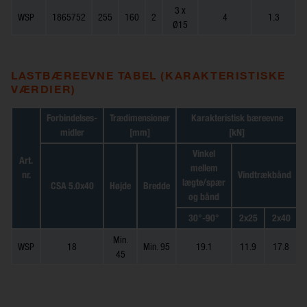
3 x
WSP
1865752
255
160
2
4
1.3
Ø15
LASTBÆREEVNE TABEL (KARAKTERISTISKE
VÆRDIER)
Forbindelses-
Trædimensioner
Karakteristisk bæreevne
midler
[mm]
[kN]
Vinkel
Art.
mellem
nr.
Vindtrækbånd
lægte/spær
CSA 5.0x40
Højde
Bredde
og bånd
30°-90°
2x25
2x40
Min.
WSP
18
Min. 95
19.1
11.9
17.8
45