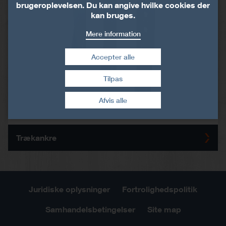
brugeroplevelsen. Du kan angive hvilke cookies der
kan bruges.
Mere information
Accepter alle
Tilpas
Træk samtykke tilbage
Afvis alle
Trækankre
Juridiske oplysninger
Fortrolighedspolitik
Samhandelsbetingelser
Site map