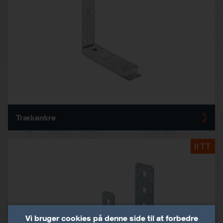
Trækankre
HTT
Vi bruger cookies på denne side til at forbedre