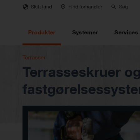
Skip
Skift land
Find forhandler
Søg
to
main
content
Produkter
Systemer
Services
Terrasser
Terrasseskruer o
fastgørelsessyst