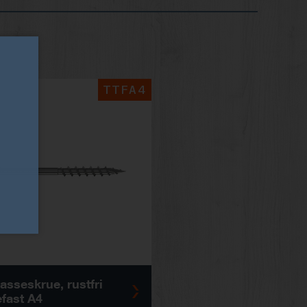
TTFA4
asseskrue, rustfri
efast A4