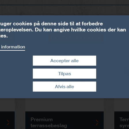
Viser 1 - 3 af 3
ruger cookies på denne side til at forbedre
eroplevelsen. Du kan angive hvilke cookies der kan
es.
ROA4
EB-TY® Premium
 information
Accepter alle
Tilpas
Træk samtykke tilbage
Afvis alle
Premium
Terr
terrassebeslag
syr