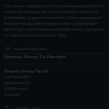
prod.dxf
c-ban204025-3d-cad-mult-prod.rfa
3D Revit
Som pioner i byggebranchen og verdensførende inden for
c-ban154050-2do-cad-mult-
PDF
strukturelle løsninger har vi en uovertruffen passion for
BAN204050 *
prod.pdf
problemløsning gennem innovation. Vores engagement i
c-ban204050-3d-cad-mult-prod.rfa
3D Revit
BAN202510
at udvikle stadig bedre byggeprodukter og teknologier
samt at give vores kunder enestående service og support,
BAN206050
c-ban202510-2do-cad-mult-
2D DWG
har været vores mission siden 1956.
prod.dwg
c-ban206050-3d-cad-mult-prod.rfa
3D Revit
c-ban202510-2do-cad-mult-prod.rfa
2D Revit
BAN208025
www.strongtie.com
c-ban202510-2do-cad-mult-
DXF
c-ban208025-3d-cad-mult-prod.rfa
prod.dxf
Simpson Strong-Tie Danmark
3D Revit
c-ban202510-2do-cad-mult-
BAN304050
PDF
prod.pdf
Simpson Strong-Tie A/S
c-ban304050-3d-cad-mult-prod.rfa
3D Revit
CVR 65653818
BAN202525
Egeskovvej 33
c-ban202525-2do-cad-mult-
2D DWG
8700
Horsens
prod.dwg
Danmark
c-ban202525-2do-cad-mult-prod.rfa
2D Revit
c-ban202525-2do-cad-mult-
DXF
+45 8781 7400