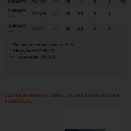
BAN208025
3741832
80
25
2
5
1
29.7
BAN094025
1726428
40
25
0.9
5
1
-
* ***
BAN094050
2144731
40
50
0.9
5
1
-
* ***
* Fås med meterangivelse pr. ½ m
** Højstyrkestål S350GD
*** Højstyrkestål S550GD
LASTBÆREEVNETABEL (KARAKTERISTISKE
VÆRDIER)