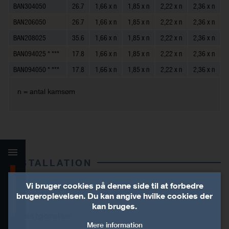
BAN304050
26.7
1,66 x n
1,85 x n
2,22 x n
2,36 x n
BAN206050
26.7
1,66 x n
1,85 x n
2,22 x n
2,36 x n
BAN208025
35.6
1,66 x n
1,85 x n
2,22 x n
2,36 x n
BAN094025 * ***
17.8
1,66 x n
1,85 x n
2,22 x n
2,36 x n
BAN094050 * ***
17.8
1,66 x n
1,85 x n
2,22 x n
2,36 x n
n = antal kamsøm
INSTALLATION
Produktinformationer
Vi bruger cookies på denne side til at forbedre
INSTALLATION
brugeroplevelsen. Du kan angive hvilke cookies der
Teknisk data
kan bruges.
Fastgørelse
Mere information
Installation