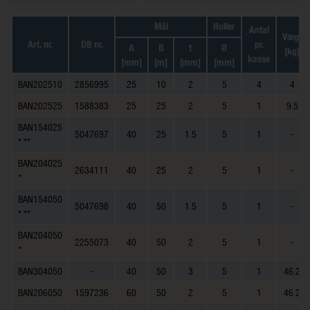
Mål
Huller
Antal
Vægt
Art. nr.
DB nr.
pr.
A
B
t
Ø
[kg]
kasse
[mm]
[m]
[mm]
[mm]
BAN202510
2856995
25
10
2
5
4
4
BAN202525
1588383
25
25
2
5
1
9.5
BAN154025
5047697
40
25
1.5
5
1
-
* **
BAN204025
2634111
40
25
2
5
1
-
*
BAN154050
5047698
40
50
1.5
5
1
-
* **
BAN204050
2255073
40
50
2
5
1
-
*
BAN304050
-
40
50
3
5
1
46.2
BAN206050
1597236
60
50
2
5
1
46.2