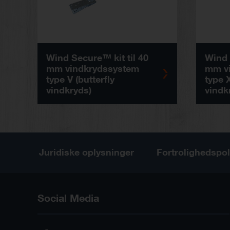
Wind Secure™ kit til 40
Wind 
mm vindkrydssystem
mm v
type V (butterfly
type 
vindkryds)
vindk
Juridiske oplysninger
Fortrolighedspol
Social Media