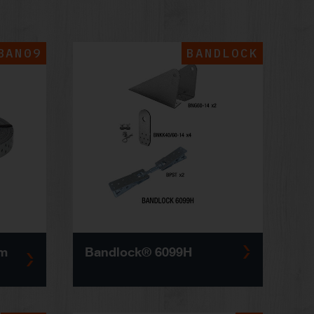
BAN09
BANDLOCK
mm
Bandlock® 6099H