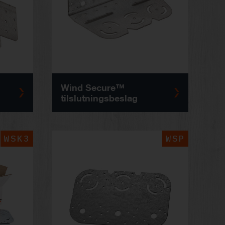
Wind Secure™
tilslutningsbeslag
WSK3
WSP