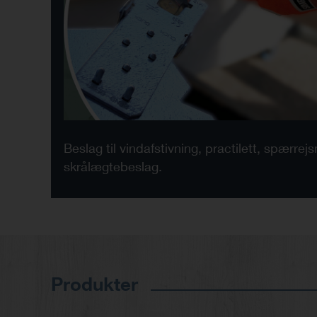
Beslag til vindafstivning, practilett, spærrej
skrålægtebeslag.
Produkter