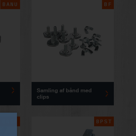
BANU
BF
Samling af bånd med
clips
BNSP
BPST