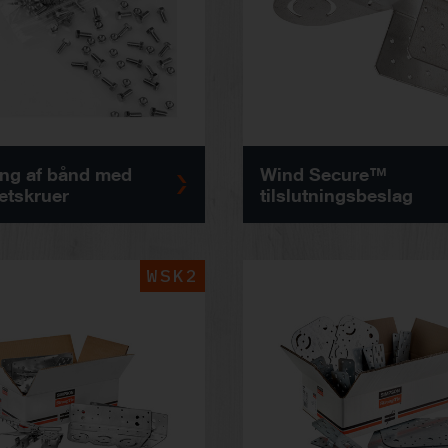
ng af bånd med
Wind Secure™
ætskruer
tilslutningsbeslag
WSK2