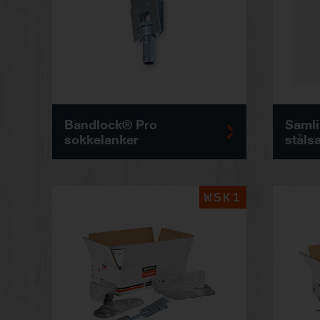
Bandlock® Pro
Samli
sokkelanker
ståls
WSK1