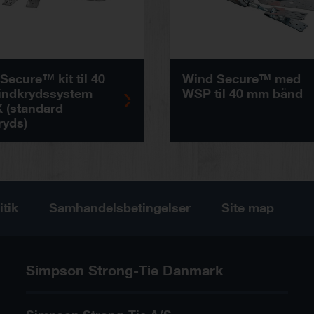
Secure™ kit til 40
Wind Secure™ med
indkrydssystem
WSP til 40 mm bånd
X (standard
ryds)
itik
Samhandelsbetingelser
Site map
Simpson Strong-Tie Danmark