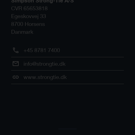
Simpson Strong-Tie A/S
CVR 65653818
Egeskovvej 33
8700
Horsens
Danmark
+45 8781 7400
info@strongtie.dk
www.strongtie.dk