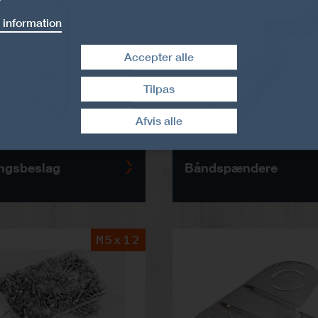
 information
Accepter alle
Tilpas
Træk samtykke tilbage
Afvis alle
ngsbeslag
Båndspændere
M5x12