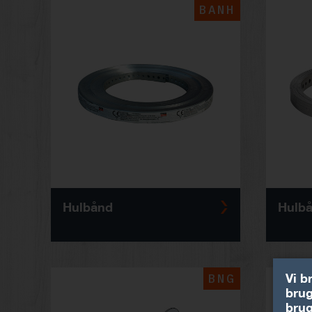
BANH
Hulbånd
Hulbå
BNG
Vi b
brug
brug