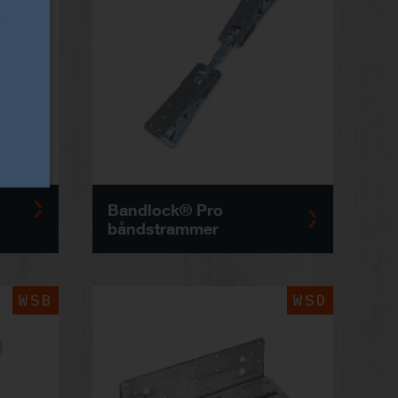
Bandlock® Pro
båndstrammer
WSB
WSD