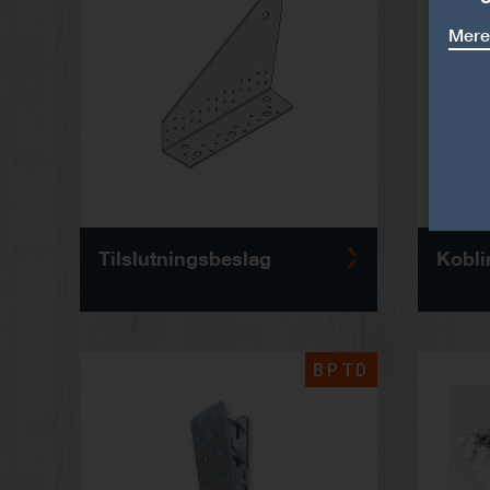
Mere
Tilslutningsbeslag
Kobli
BPTD