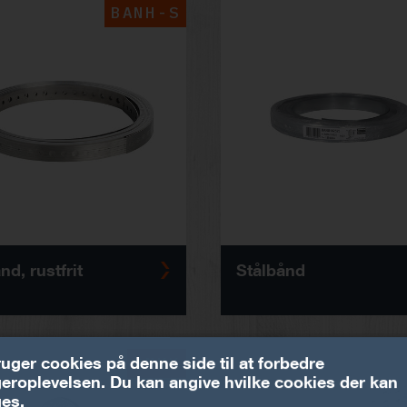
BANH-S
nd, rustfrit
Stålbånd
BNKK
ruger cookies på denne side til at forbedre
eroplevelsen. Du kan angive hvilke cookies der kan
es.