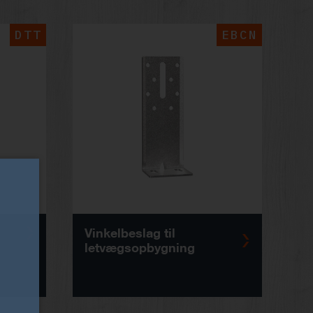
DTT
EBCN
Vinkelbeslag til
letvægsopbygning