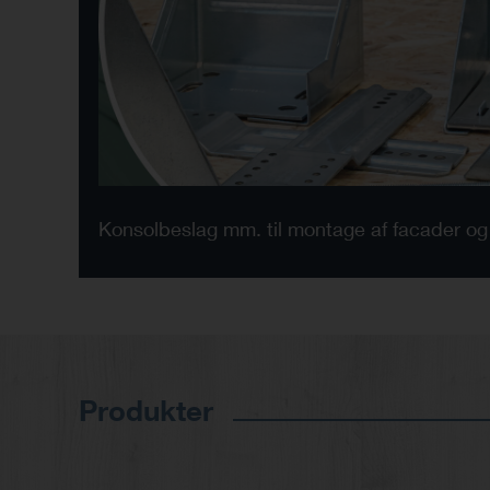
Konsolbeslag mm. til montage af facader og
Produkter