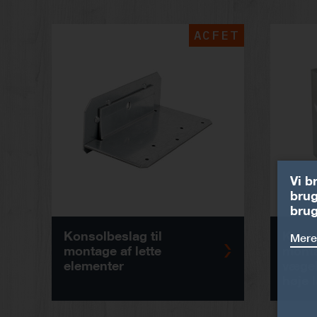
ACFET
Vi b
brug
brug
Konsolbeslag til
Konso
Mere
montage af lette
monta
elementer
væge
høje 