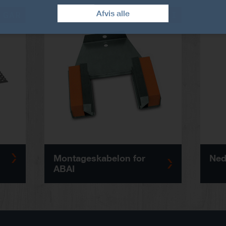
Afvis alle
GAR
MOABAI
Montageskabelon for
Ned
ABAI