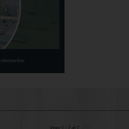
 elementer.
Viser 1 - 7 af 7