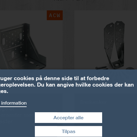
ACW
ruger cookies på denne side til at forbedre
eroplevelsen. Du kan angive hvilke cookies der kan
es.
lbeslag til
Trækanker
 information
ge af
lementer med
Accepter alle
laster
Tilpas
Træk samtykke tilbage