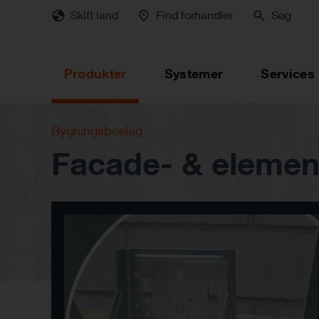
Skip
Skift land
Find forhandler
Søg
to
main
content
Produkter
Systemer
Services
Bygningsbeslag
Facade- & eleme