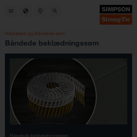
Skip
to
main
content
Håndsøm og Båndede søm
Båndede beklædningssøm
Båndede beklædningssøm