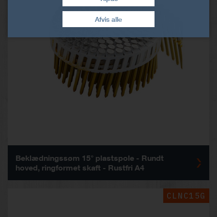
Træk samtykke tilbage
Afvis alle
Beklædningssøm 15° plastspole - Rundt
hoved, ringformet skaft - Rustfri A4
CLNC15G