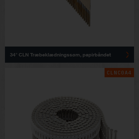
34° CLN Træbeklædningssøm, papirbåndet
CLNC0A4