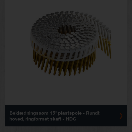
Beklædningssøm 15° plastspole - Rundt
hoved, ringformet skaft - HDG