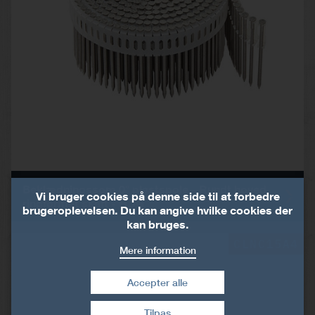
Beklædningssøm 0° plastspole - Rundt hoved,
Vi bruger cookies på denne side til at forbedre
ringformet skaft - HDG
brugeroplevelsen. Du kan angive hvilke cookies der
kan bruges.
CLNC15A4
Mere information
Accepter alle
Tilpas