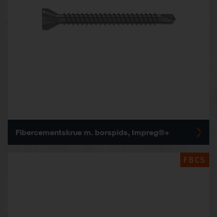
Fibercementskrue m. borspids, Impreg®+
FBCS