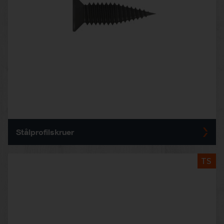
Stålprofilskruer
TS