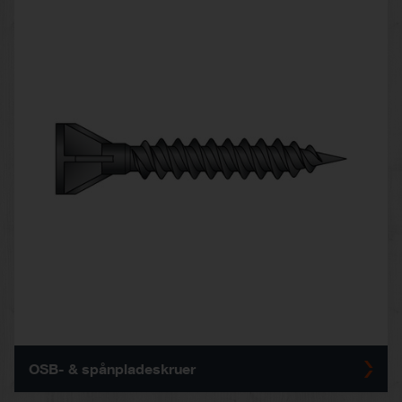
OSB- & spånpladeskruer