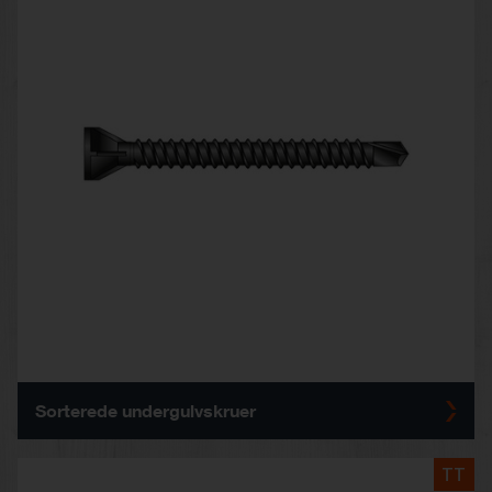
Sorterede undergulvskruer
TT