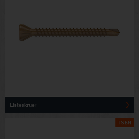
Listeskruer
TSBW