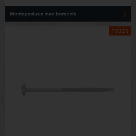
Montageskrue med borspids
FSBZN