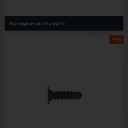
Montageskrue, Impreg®+
FSM