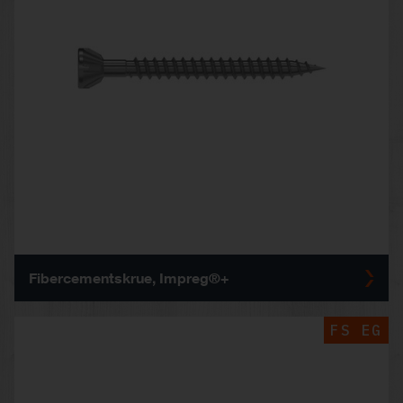
Fibercementskrue, Impreg®+
FS EG