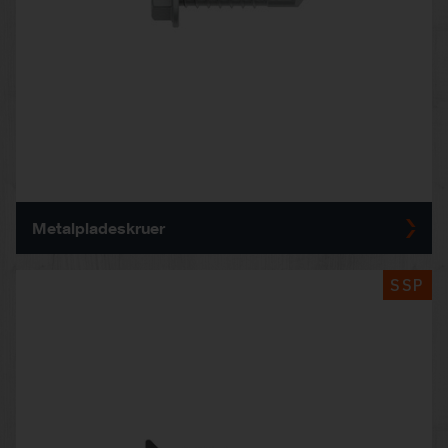
Metalpladeskruer
SSP