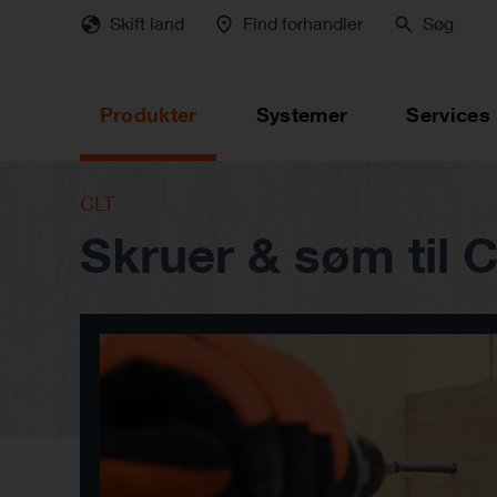
Skip
Skift land
Find forhandler
Søg
to
main
content
Produkter
Systemer
Services
CLT
Skruer & søm til 