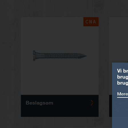
CNA
Vi b
brug
brug
Mere
Beslagsøm
Bånd
34° p