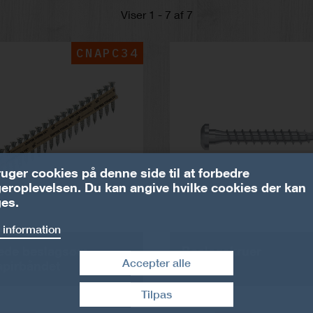
Viser 1 - 7 af 7
CNAPC34
ruger cookies på denne side til at forbedre
eroplevelsen. Du kan angive hvilke cookies der kan
es.
 information
ede beslagsøm
Beslagskruer
Accepter alle
apirbåndet
Tilpas
Træk samtykke tilbage