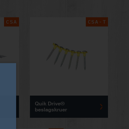
CSA
CSA-T
Quik Drive®
beslagskruer