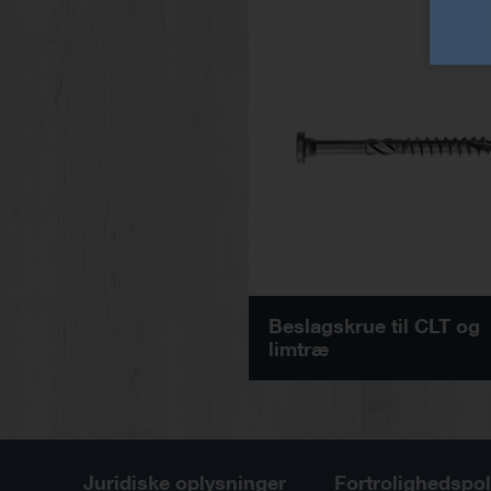
Beslagskrue til CLT og
limtræ
Juridiske oplysninger
Fortrolighedspol