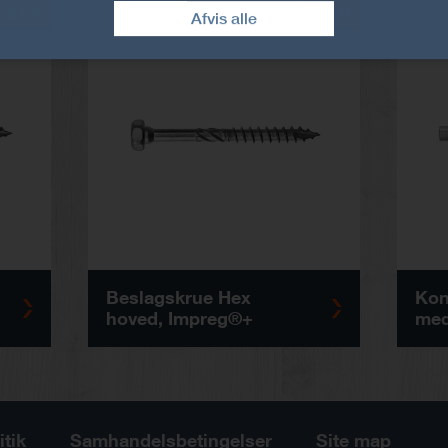
SSF
SSH
Afvis alle
Beslagskrue Hex
Kon
hoved, Impreg®+
med
itik
Samhandelsbetingelser
Site map