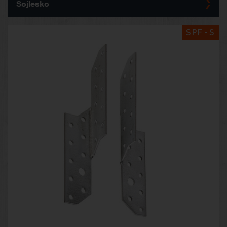
Søjlesko
SPF-S