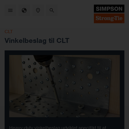
Skip
to
main
content
CLT
Vinkelbeslag til CLT
Heavy-duty vinkelbeslag udviklet specifikt til at