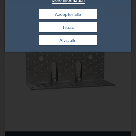
Mere information
ABR255
Accepter alle
Tilpas
Træk samtykke tilbage
Afvis alle