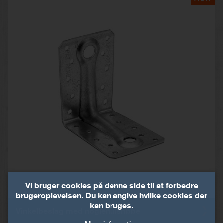
Vi bruger cookies på denne side til at forbedre
brugeroplevelsen. Du kan angive hvilke cookies der
kan bruges.
Vinkelbeslag med nøglehulsribbe