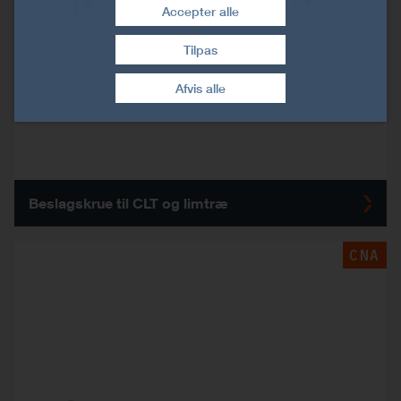
Accepter alle
Tilpas
Træk samtykke tilbage
Afvis alle
Beslagskrue til CLT og limtræ
CNA