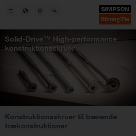
Skip
to
main
content
Solid-Drive™ High-performance
konstruktionsskruer
Konstruktionsskruer til bærende
trækonstruktioner