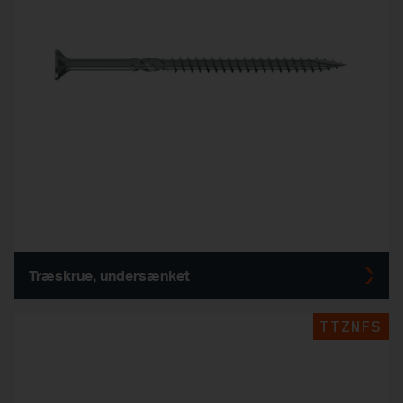
Træskrue, undersænket
TTZNFS