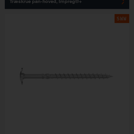
Træskrue pan-hoved, Impreg®+
SWW