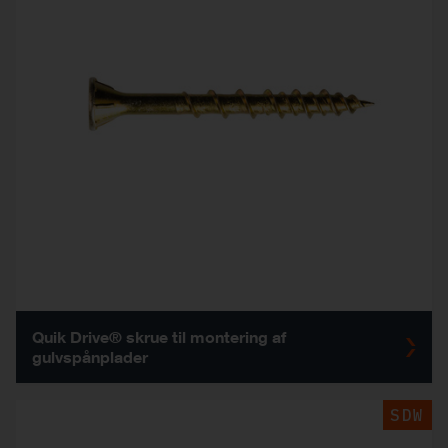
Quik Drive® skrue til montering af
gulvspånplader
SDW