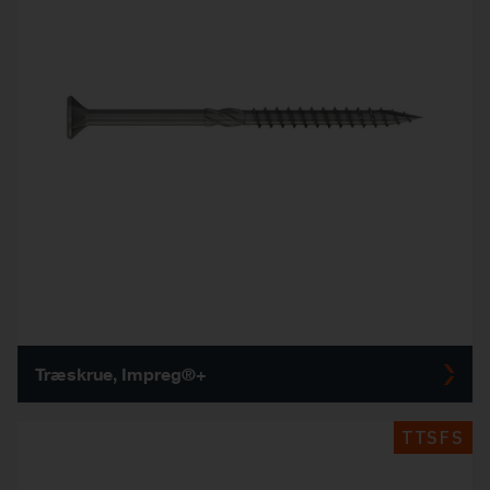
Træskrue, Impreg®+
TTSFS