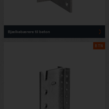
Bjælkebærere til beton
BTN