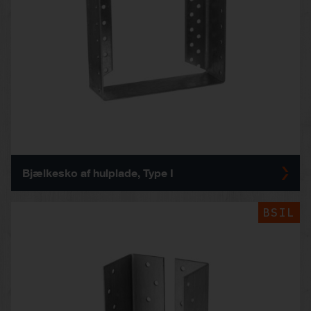
Bjælkesko af hulplade, Type I
BSIL