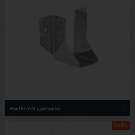
Rustfri (A4) bjælkesko
BSNN