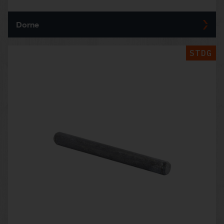
Dorne
STDG