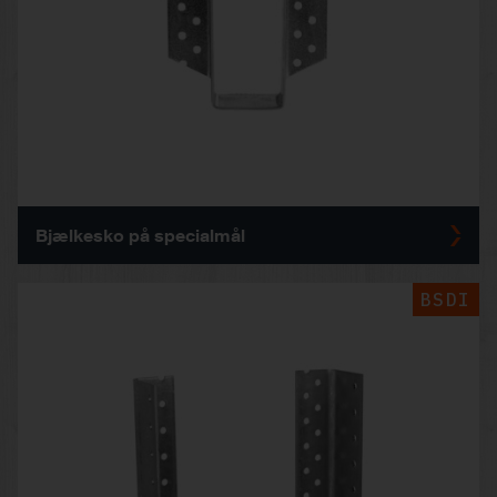
Bjælkesko på specialmål
BSDI