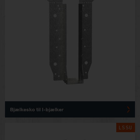
Bjælkesko til I-bjælker
LSSU