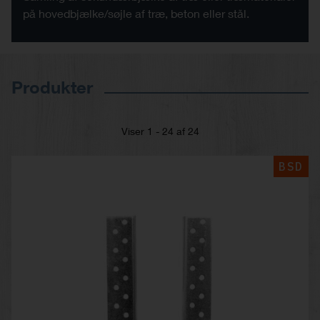
på hovedbjælke/søjle af træ, beton eller stål.
Produkter
Viser 1 - 24 af 24
BSD