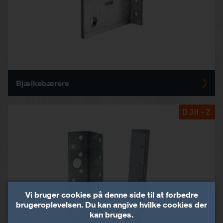
Bjælkebærere
DJH-Z
Vi bruger cookies på denne side til at forbedre
brugeroplevelsen. Du kan angive hvilke cookies der
kan bruges.